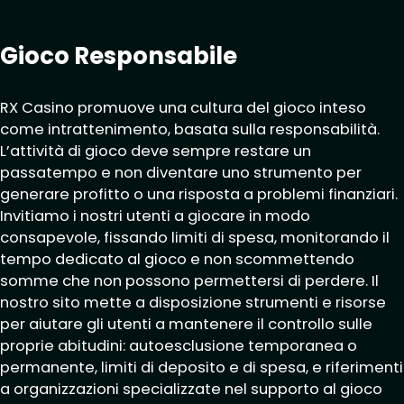
Gioco Responsabile
RX Casino promuove una cultura del gioco inteso
come intrattenimento, basata sulla responsabilità.
L’attività di gioco deve sempre restare un
passatempo e non diventare uno strumento per
generare profitto o una risposta a problemi finanziari.
Invitiamo i nostri utenti a giocare in modo
consapevole, fissando limiti di spesa, monitorando il
tempo dedicato al gioco e non scommettendo
somme che non possono permettersi di perdere. Il
nostro sito mette a disposizione strumenti e risorse
per aiutare gli utenti a mantenere il controllo sulle
proprie abitudini: autoesclusione temporanea o
permanente, limiti di deposito e di spesa, e riferimenti
a organizzazioni specializzate nel supporto al gioco