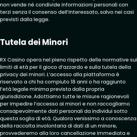
non vende né condivide informazioni personali con
terzi senza il consenso dell’interessato, salvo nei casi
previsti dalla legge.
Tutela dei Minori
RX Casino opera nel pieno rispetto delle normative sui
limiti di età per il gioco d’azzardo e sulla tutela della
privacy dei minori. L’accesso alla piattaforma è
riservato a chi ha compiuto 18 anni o ha raggiunto
l’età legale minima prevista dalla propria
giurisdizione. Adottiamo tutte le misure ragionevoli
per impedire l’accesso ai minori e non raccogliamo
consapevolmente dati personali da individui sotto
questa soglia di età. Qualora venissimo a conoscenza
della raccolta involontaria di dati di un minore,
provvederemo alla loro cancellazione immediata e