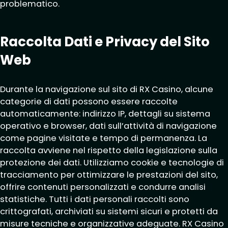
problematico.
Raccolta Dati e Privacy del Sito
Web
Durante la navigazione sul sito di RX Casino, alcune
categorie di dati possono essere raccolte
automaticamente: indirizzo IP, dettagli su sistema
operativo e browser, dati sull’attività di navigazione
come pagine visitate e tempo di permanenza. La
raccolta avviene nel rispetto della legislazione sulla
protezione dei dati. Utilizziamo cookie e tecnologie di
tracciamento per ottimizzare le prestazioni del sito,
offrire contenuti personalizzati e condurre analisi
statistiche. Tutti i dati personali raccolti sono
crittografati, archiviati su sistemi sicuri e protetti da
misure tecniche e organizzative adeguate. RX Casino