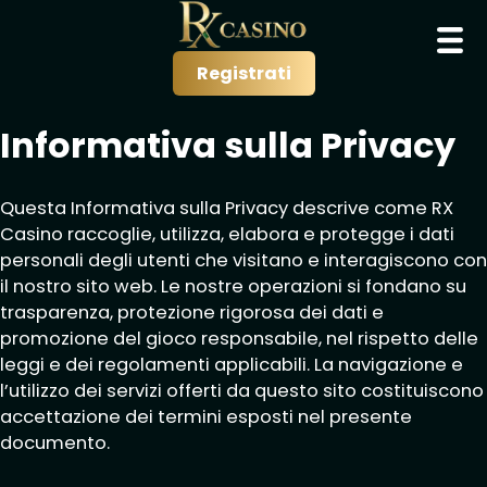
Registrati
Informativa sulla Privacy
Questa Informativa sulla Privacy descrive come RX
Casino raccoglie, utilizza, elabora e protegge i dati
personali degli utenti che visitano e interagiscono con
il nostro sito web. Le nostre operazioni si fondano su
trasparenza, protezione rigorosa dei dati e
promozione del gioco responsabile, nel rispetto delle
leggi e dei regolamenti applicabili. La navigazione e
l’utilizzo dei servizi offerti da questo sito costituiscono
accettazione dei termini esposti nel presente
documento.