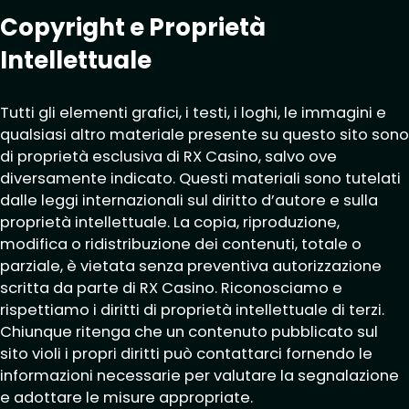
Copyright e Proprietà
Intellettuale
Tutti gli elementi grafici, i testi, i loghi, le immagini e
qualsiasi altro materiale presente su questo sito sono
di proprietà esclusiva di RX Casino, salvo ove
diversamente indicato. Questi materiali sono tutelati
dalle leggi internazionali sul diritto d’autore e sulla
proprietà intellettuale. La copia, riproduzione,
modifica o ridistribuzione dei contenuti, totale o
parziale, è vietata senza preventiva autorizzazione
scritta da parte di RX Casino. Riconosciamo e
rispettiamo i diritti di proprietà intellettuale di terzi.
Chiunque ritenga che un contenuto pubblicato sul
sito violi i propri diritti può contattarci fornendo le
informazioni necessarie per valutare la segnalazione
e adottare le misure appropriate.