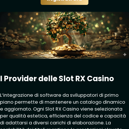
I Provider delle Slot RX Casino
L’integrazione di software da sviluppatori di primo
piano permette di mantenere un catalogo dinamico
e aggiornato. Ogni Slot RX Casino viene selezionata
per qualità estetica, efficienza del codice e capacità
di adattarsi a diversi carichi di elaborazione. La