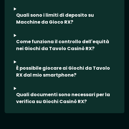
Quali sono i limiti di deposito su
Macchine da Gioco RX?
Come funziona il controllo dell'equità
nei Giochi da Tavolo Casinò RX?
È possibile giocare ai Giochi da Tavolo
RX dal mio smartphone?
Quali documenti sono necessari per la
verifica su Giochi Casinò RX?