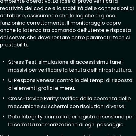
ambiente operativo. La fase di prova verifica la
reattività del codice e la stabilità delle connessioni ai
database, assicurando che le logiche di gioco
funzionino correttamente. Il monitoraggio copre
anche la latenza tra comando dell’utente e risposta
del server, che deve restare entro parametri tecnici
prestabiliti.
Stress Test: simulazione di accessi simultanei
massivi per verificare la tenuta dell’infrastruttura.
UI Responsiveness: controllo dei tempi di risposta
di elementi grafici e menu.
Cross-Device Parity: verifica della coerenza delle
meccaniche su schermi con risoluzioni diverse.
Data Integrity: controllo dei registri di sessione per
la corretta memorizzazione di ogni passaggio.