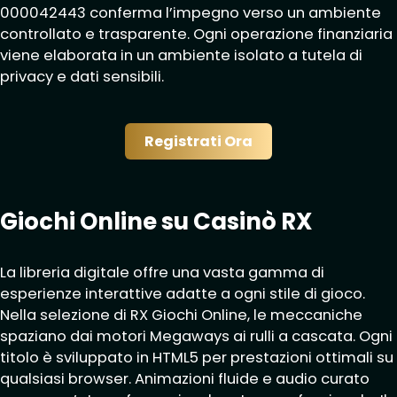
000042443 conferma l’impegno verso un ambiente
controllato e trasparente. Ogni operazione finanziaria
viene elaborata in un ambiente isolato a tutela di
privacy e dati sensibili.
Registrati Ora
Giochi Online su Casinò RX
La libreria digitale offre una vasta gamma di
esperienze interattive adatte a ogni stile di gioco.
Nella selezione di RX Giochi Online, le meccaniche
spaziano dai motori Megaways ai rulli a cascata. Ogni
titolo è sviluppato in HTML5 per prestazioni ottimali su
qualsiasi browser. Animazioni fluide e audio curato