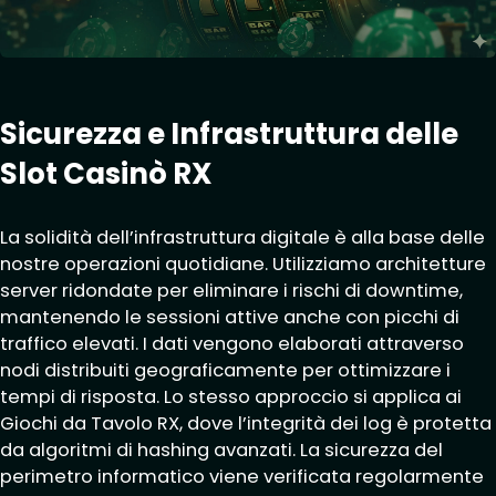
Sicurezza e Infrastruttura delle
Slot Casinò RX
La solidità dell’infrastruttura digitale è alla base delle
nostre operazioni quotidiane. Utilizziamo architetture
server ridondate per eliminare i rischi di downtime,
mantenendo le sessioni attive anche con picchi di
traffico elevati. I dati vengono elaborati attraverso
nodi distribuiti geograficamente per ottimizzare i
tempi di risposta. Lo stesso approccio si applica ai
Giochi da Tavolo RX, dove l’integrità dei log è protetta
da algoritmi di hashing avanzati. La sicurezza del
perimetro informatico viene verificata regolarmente