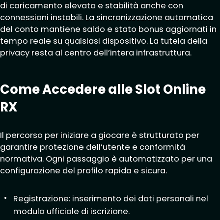
di caricamento elevata e stabilità anche con
connessioni instabili. La sincronizzazione automatica
del conto mantiene saldo e stato bonus aggiornati in
tempo reale su qualsiasi dispositivo. La tutela della
privacy resta al centro dell’intera infrastruttura.
Come Accedere alle Slot Online
RX
Il percorso per iniziare a giocare è strutturato per
garantire protezione dell’utente e conformità
normativa. Ogni passaggio è automatizzato per una
configurazione del profilo rapida e sicura.
Registrazione: inserimento dei dati personali nel
modulo ufficiale di iscrizione.