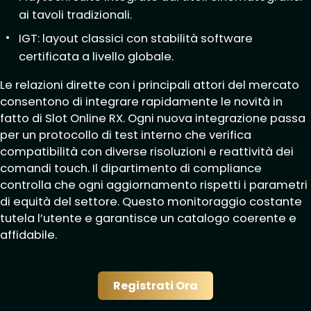
ai tavoli tradizionali.
IGT: layout classici con stabilità software
certificata a livello globale.
Le relazioni dirette con i principali attori del mercato
consentono di integrare rapidamente le novità in
fatto di Slot Online RX. Ogni nuova integrazione passa
per un protocollo di test interno che verifica
compatibilità con diverse risoluzioni e reattività dei
comandi touch. Il dipartimento di compliance
controlla che ogni aggiornamento rispetti i parametri
di equità del settore. Questo monitoraggio costante
tutela l’utente e garantisce un catalogo coerente e
affidabile.
Registrati Ora