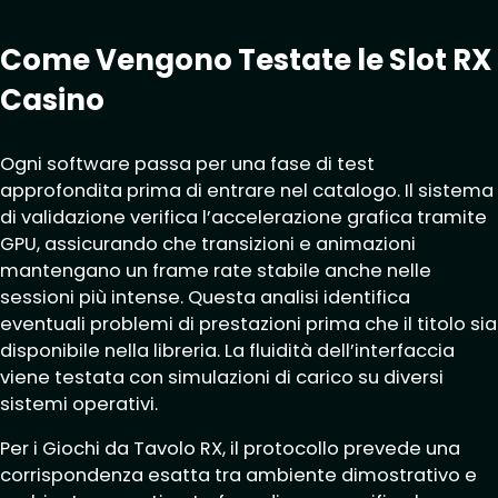
Come Vengono Testate le Slot RX
Casino
Ogni software passa per una fase di test
approfondita prima di entrare nel catalogo. Il sistema
di validazione verifica l’accelerazione grafica tramite
GPU, assicurando che transizioni e animazioni
mantengano un frame rate stabile anche nelle
sessioni più intense. Questa analisi identifica
eventuali problemi di prestazioni prima che il titolo sia
disponibile nella libreria. La fluidità dell’interfaccia
viene testata con simulazioni di carico su diversi
sistemi operativi.
Per i Giochi da Tavolo RX, il protocollo prevede una
corrispondenza esatta tra ambiente dimostrativo e