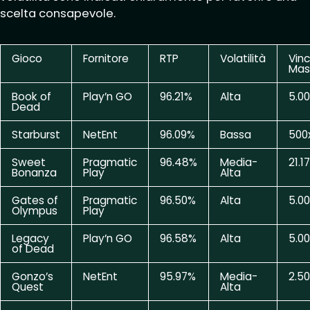
scelta consapevole.
Gioco
Fornitore
RTP
Volatilità
Vinc
Mas
Book of
Play’n GO
96.21%
Alta
5.0
Dead
Starburst
NetEnt
96.09%
Bassa
500
Sweet
Pragmatic
96.48%
Media-
21.1
Bonanza
Play
Alta
Gates of
Pragmatic
96.50%
Alta
5.0
Olympus
Play
Legacy
Play’n GO
96.58%
Alta
5.0
of Dead
Gonzo’s
NetEnt
95.97%
Media-
2.5
Quest
Alta